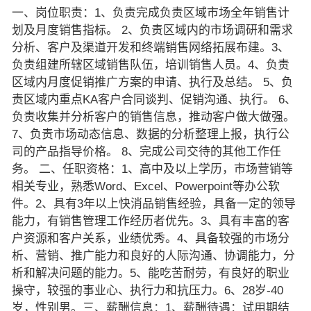
一、岗位职责：1、负责完成负责区域市场全年销售计
划及月度销售指标。 2、负责区域内的市场调研和需求
分析、客户及渠道开发和终端销售网络拓展布建。3、
负责组建所辖区域销售队伍，培训销售人员。4、负责
区域内月度促销推广方案的申请、执行及总结。 5、负
责区域内重点KA客户合同谈判、促销沟通、执行。 6、
负责收集并分析客户的销售信息，推动客户做大做强。
7、负责市场动态信息、数据的分析整理上报，执行公
司的产品指导价格。 8、完成公司交待的其他工作任
务。 二、任职资格：1、高中及以上学历，市场营销等
相关专业，熟悉Word、Excel、Powerpoint等办公软
件。2、具有3年以上快消品销售经验，具备一定的领导
能力，有销售管理工作经历者优先。3、具有丰富的客
户资源和客户关系，业绩优秀。4、具备较强的市场分
析、营销、推广能力和良好的人际沟通、协调能力，分
析和解决问题的能力。5、能吃苦耐劳，有良好的职业
操守，较强的事业心、执行力和抗压力。6、28岁-40
岁，性别男。三、薪酬信息：1、薪酬待遇：试用期结