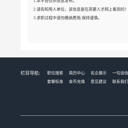
1.本平台仅供信息发布。
2.请告知用人单位，该信息是在高要人才网上看到的
3.求职过程中请勿缴纳费用,保持谨慎。
栏目导航:
职位搜索
简历中心
名企展示
一句话
套餐标准
金币充值
意见建议
联系我