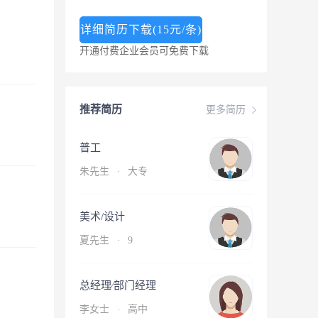
详细简历下载(15元/条)
开通付费企业会员可免费下载
推荐简历
更多简历
普工
朱先生
·
大专
美术/设计
夏先生
·
9
总经理∕部门经理
李女士
·
高中