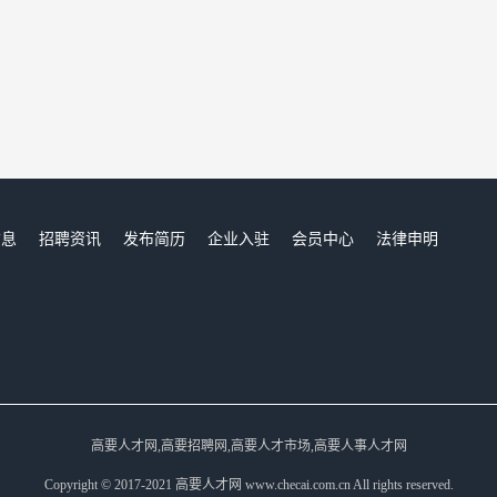
信息
招聘资讯
发布简历
企业入驻
会员中心
法律申明
们
高要人才网,高要招聘网,高要人才市场,高要人事人才网
Copyright © 2017-2021 高要人才网 www.checai.com.cn All rights reserved.