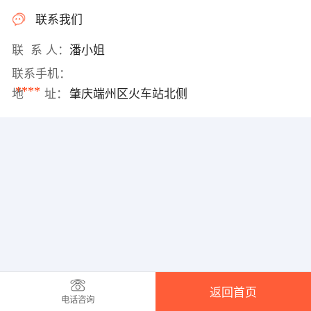
联系我们
联 系 人：
潘小姐
联系手机：
****
地 址：
肇庆端州区火车站北侧
返回首页
电话咨询