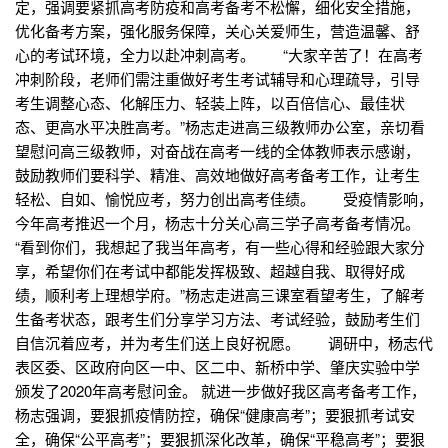
定，强调要紧抓高考防疫和高考备考不松懈，细化安全措施，
优化备考方案，强化服务保障，关心关爱师生，营造温馨、舒
心的考试环境，全力以赴冲刺高考。 “大家辛苦了！在高考
冲刺阶段，老师们需注重做好考生考试辅导和心理疏导，引导
考生调整心态、化解压力、轻装上阵，以百倍信心、最佳状
态、更高水平决胜高考。”杨志走进高三级教师办公室，亲切看
望慰问高三级教师，对奋战在高考一线的全体教师表示感谢，
鼓励教师们要科学、精准、高效地做好高考备考工作，让考生
轻松、自如、愉悦应考，努力创出高考佳绩。 受疫情影响，
今年高考推迟一个月，杨志十分关心高三学子高考备考情况。
“看到你们，我想起了我当年高考，有一些心得和经验跟大家分
享，希望你们在考试中都能发挥极致、超越自我、取得好成
绩，顺利考上理想学府。”杨志走进高三课室看望考生，了解考
生备考状态，跟考生们分享学习方法、考试经验，鼓励考生们
自信沉着应考，并为考生们送上良好祝愿。 调研中，杨志代
表区委、区政府向区一中、区二中、新桥中学、肇庆实验中学
颁发了2020年高考慰问金。 就进一步做好我区高考备考工作，
杨志强调，要狠抓疫情防控，确保“健康高考”；要狠抓考试安
全，确保“公平高考”；要狠抓深化改革，确保“平稳高考”；要狠