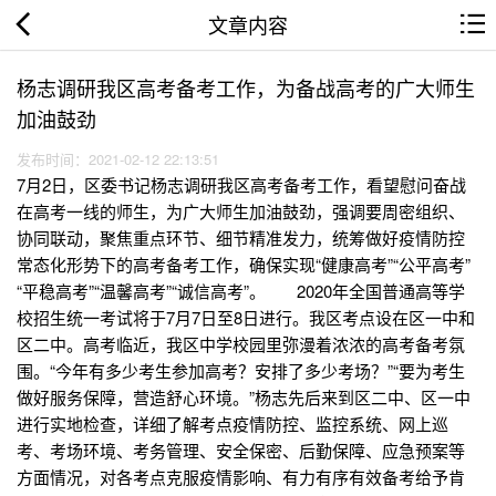
文章内容
杨志调研我区高考备考工作，为备战高考的广大师生
加油鼓劲
发布时间：2021-02-12 22:13:51
7月2日，区委书记杨志调研我区高考备考工作，看望慰问奋战
在高考一线的师生，为广大师生加油鼓劲，强调要周密组织、
协同联动，聚焦重点环节、细节精准发力，统筹做好疫情防控
常态化形势下的高考备考工作，确保实现“健康高考”“公平高考”
“平稳高考”“温馨高考”“诚信高考”。 2020年全国普通高等学
校招生统一考试将于7月7日至8日进行。我区考点设在区一中和
区二中。高考临近，我区中学校园里弥漫着浓浓的高考备考氛
围。“今年有多少考生参加高考？安排了多少考场？”“要为考生
做好服务保障，营造舒心环境。”杨志先后来到区二中、区一中
进行实地检查，详细了解考点疫情防控、监控系统、网上巡
考、考场环境、考务管理、安全保密、后勤保障、应急预案等
方面情况，对各考点克服疫情影响、有力有序有效备考给予肯