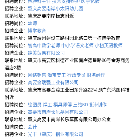
招聘岗位：
检验科主任
技术支持∕维护
医学化验
招聘企业：
肇庆高要南岸小太阳幼儿园
联系地址：肇庆高要南岸标志附近
招聘岗位：
幼师
招聘企业：
博学教育
联系地址：肇庆端州建设三路柑园北路口第一栋博学教育
招聘岗位：
初高中数学老师
中小学语文老师
小初英语教师
招聘企业：
纯美贸易有限公司
联系地址：肇庆市高要区科德产业园南岸德星路26号金源商务
酒店2楼
招聘岗位：
网络销售
淘宝美工
行政专员
财务经理
招聘企业：
高要金瑞强工业有限公司
联系地址：肇庆市高要金渡工业园东升路22号即广东鸿图科技
附近
招聘岗位：
绘图员
焊工
模具师傅
三维∕3D设计∕制作
招聘企业：
高要市南岸长乐墓园有限公司
联系地址：肇庆高要市南岸长乐墓园有限公司办公室
招聘岗位：
会计
招聘企业：
光丰（肇庆）钢业有限公司