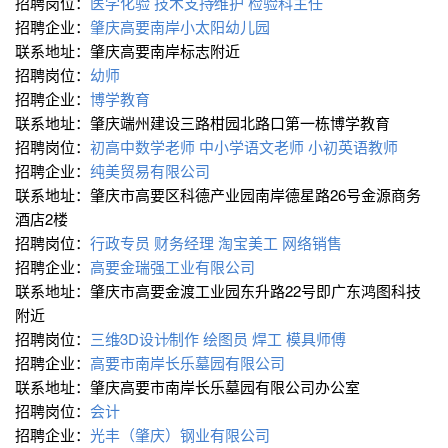
招聘岗位：
医学化验
技术支持∕维护
检验科主任
招聘企业：
肇庆高要南岸小太阳幼儿园
联系地址：肇庆高要南岸标志附近
招聘岗位：
幼师
招聘企业：
博学教育
联系地址：肇庆端州建设三路柑园北路口第一栋博学教育
招聘岗位：
初高中数学老师
中小学语文老师
小初英语教师
招聘企业：
纯美贸易有限公司
联系地址：肇庆市高要区科德产业园南岸德星路26号金源商务
酒店2楼
招聘岗位：
行政专员
财务经理
淘宝美工
网络销售
招聘企业：
高要金瑞强工业有限公司
联系地址：肇庆市高要金渡工业园东升路22号即广东鸿图科技
附近
招聘岗位：
三维∕3D设计∕制作
绘图员
焊工
模具师傅
招聘企业：
高要市南岸长乐墓园有限公司
联系地址：肇庆高要市南岸长乐墓园有限公司办公室
招聘岗位：
会计
招聘企业：
光丰（肇庆）钢业有限公司