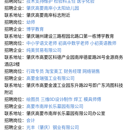
招聘岗位：
技术支持∕维护
检验科主任
医学化验
招聘企业：
肇庆高要南岸小太阳幼儿园
联系地址：肇庆高要南岸标志附近
招聘岗位：
幼师
招聘企业：
博学教育
联系地址：肇庆端州建设三路柑园北路口第一栋博学教育
招聘岗位：
中小学语文老师
初高中数学老师
小初英语教师
招聘企业：
纯美贸易有限公司
联系地址：肇庆市高要区科德产业园南岸德星路26号金源商务
酒店2楼
招聘岗位：
行政专员
淘宝美工
财务经理
网络销售
招聘企业：
高要金瑞强工业有限公司
联系地址：肇庆市高要金渡工业园东升路22号即广东鸿图科技
附近
招聘岗位：
绘图员
三维∕3D设计∕制作
焊工
模具师傅
招聘企业：
高要市南岸长乐墓园有限公司
联系地址：肇庆高要市南岸长乐墓园有限公司办公室
招聘岗位：
会计
招聘企业：
光丰（肇庆）钢业有限公司