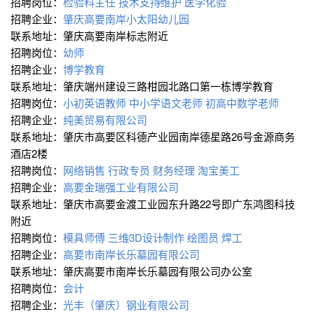
招聘岗位：
检验科主任
技术支持∕维护
医学化验
招聘企业：
肇庆高要南岸小太阳幼儿园
联系地址：肇庆高要南岸标志附近
招聘岗位：
幼师
招聘企业：
博学教育
联系地址：肇庆端州建设三路柑园北路口第一栋博学教育
招聘岗位：
小初英语教师
中小学语文老师
初高中数学老师
招聘企业：
纯美贸易有限公司
联系地址：肇庆市高要区科德产业园南岸德星路26号金源商务
酒店2楼
招聘岗位：
网络销售
行政专员
财务经理
淘宝美工
招聘企业：
高要金瑞强工业有限公司
联系地址：肇庆市高要金渡工业园东升路22号即广东鸿图科技
附近
招聘岗位：
模具师傅
三维∕3D设计∕制作
绘图员
焊工
招聘企业：
高要市南岸长乐墓园有限公司
联系地址：肇庆高要市南岸长乐墓园有限公司办公室
招聘岗位：
会计
招聘企业：
光丰（肇庆）钢业有限公司