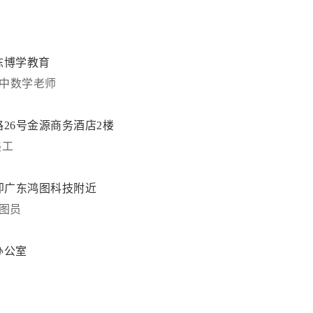
栋博学教育
中数学老师
26号金源商务酒店2楼
美工
即广东鸿图科技附近
图员
办公室