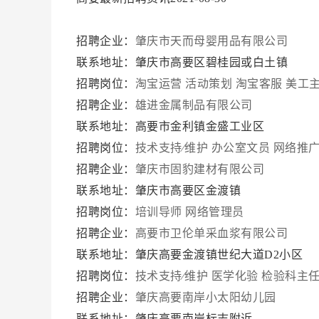
招聘企业：
肇庆市天而母婴用品有限公司
联系地址：肇庆市高要区碧桂园或白土镇
招聘岗位：
淘宝运营
活动策划
淘宝客服
美工
招聘企业：
雄进金属制品有限公司
联系地址：高要市金利镇金盛工业区
招聘岗位：
技术支持∕维护
办公室文员
网络推
招聘企业：
肇庆市固豹建材有限公司
联系地址：肇庆市高要区金渡镇
招聘岗位：
培训导师
网络管理员
招聘企业：
高要市卫伦单采血浆有限公司
联系地址：肇庆高要金渡镇世纪大道D2小区
招聘岗位：
技术支持∕维护
医学化验
检验科主
招聘企业：
肇庆高要南岸小太阳幼儿园
联系地址：肇庆高要南岸标志附近