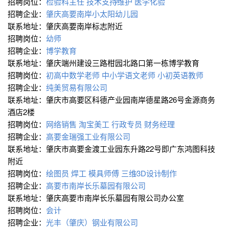
招聘岗位：
检验科主任
技术支持∕维护
医学化验
招聘企业：
肇庆高要南岸小太阳幼儿园
联系地址：肇庆高要南岸标志附近
招聘岗位：
幼师
招聘企业：
博学教育
联系地址：肇庆端州建设三路柑园北路口第一栋博学教育
招聘岗位：
初高中数学老师
中小学语文老师
小初英语教师
招聘企业：
纯美贸易有限公司
联系地址：肇庆市高要区科德产业园南岸德星路26号金源商务
酒店2楼
招聘岗位：
网络销售
淘宝美工
行政专员
财务经理
招聘企业：
高要金瑞强工业有限公司
联系地址：肇庆市高要金渡工业园东升路22号即广东鸿图科技
附近
招聘岗位：
绘图员
焊工
模具师傅
三维∕3D设计∕制作
招聘企业：
高要市南岸长乐墓园有限公司
联系地址：肇庆高要市南岸长乐墓园有限公司办公室
招聘岗位：
会计
招聘企业：
光丰（肇庆）钢业有限公司