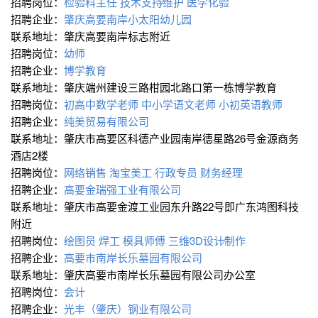
招聘岗位：
检验科主任
技术支持∕维护
医学化验
招聘企业：
肇庆高要南岸小太阳幼儿园
联系地址：肇庆高要南岸标志附近
招聘岗位：
幼师
招聘企业：
博学教育
联系地址：肇庆端州建设三路柑园北路口第一栋博学教育
招聘岗位：
初高中数学老师
中小学语文老师
小初英语教师
招聘企业：
纯美贸易有限公司
联系地址：肇庆市高要区科德产业园南岸德星路26号金源商务
酒店2楼
招聘岗位：
网络销售
淘宝美工
行政专员
财务经理
招聘企业：
高要金瑞强工业有限公司
联系地址：肇庆市高要金渡工业园东升路22号即广东鸿图科技
附近
招聘岗位：
绘图员
焊工
模具师傅
三维∕3D设计∕制作
招聘企业：
高要市南岸长乐墓园有限公司
联系地址：肇庆高要市南岸长乐墓园有限公司办公室
招聘岗位：
会计
招聘企业：
光丰（肇庆）钢业有限公司