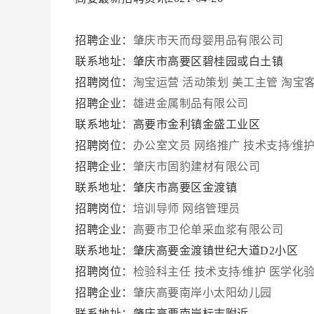
招聘企业：
肇庆市天而母婴用品有限公司
联系地址：肇庆市高要区碧桂园或白土镇
招聘岗位：
淘宝运营
活动策划
美工主管
淘宝
招聘企业：
雄进金属制品有限公司
联系地址：高要市金利镇金盛工业区
招聘岗位：
办公室文员
网络推广
技术支持∕维
招聘企业：
肇庆市固豹建材有限公司
联系地址：肇庆市高要区金渡镇
招聘岗位：
培训导师
网络管理员
招聘企业：
高要市卫伦单采血浆有限公司
联系地址：肇庆高要金渡镇世纪大道D2小区
招聘岗位：
检验科主任
技术支持∕维护
医学化
招聘企业：
肇庆高要南岸小太阳幼儿园
联系地址：肇庆高要南岸标志附近