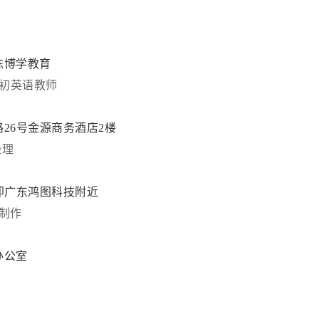
栋博学教育
初英语教师
26号金源商务酒店2楼
经理
即广东鸿图科技附近
∕制作
办公室